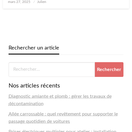
Posted
mars 27, 2025
Julien
on
Rechercher un article
Nos articles récents
Diagnostic amiante et plomb : gérer les travaux de
décontamination
Allée carrossable : quel revêtement pour supporter le
passage quotidien de voitures
Prises électriques multiples pour atelier : installation