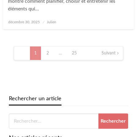
montre comment planifier, choisir et entretenir les
éléments qui…
Posted
décembre 30, 2025
Julien
on
Pagination
des
1
2
…
25
Suivant
publications
Rechercher un article