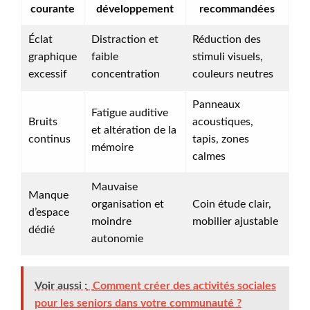
courante
développement
recommandées
Éclat
Distraction et
Réduction des
graphique
faible
stimuli visuels,
excessif
concentration
couleurs neutres
Panneaux
Fatigue auditive
Bruits
acoustiques,
et altération de la
continus
tapis, zones
mémoire
calmes
Mauvaise
Manque
organisation et
Coin étude clair,
d’espace
moindre
mobilier ajustable
dédié
autonomie
Voir aussi :
Comment créer des activités sociales
pour les seniors dans votre communauté ?